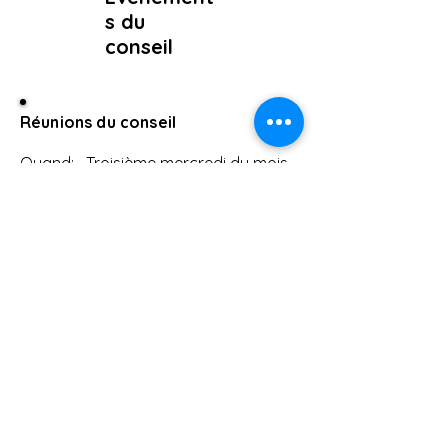
s du
conseil
Réunions du conseil
Quand: Troisième mercredi du mois,
de septembre à mai, hors décembre,
13h00
Exceptionnellement, la
réunion de décembre a lieu le
deuxième vendredi de décembre.
Où: Légion royale canadienne,
filiale 163, 435 Limeridge Rd E,
Hamilton, ON L9A 2S8
Contactez-nous
Accueil
National
Bourses