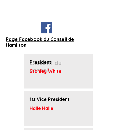
Page Facebook du Conseil de
Hamilton
Exécutif du
President
conseil
Stanley White
1st Vice President
Halle Halle