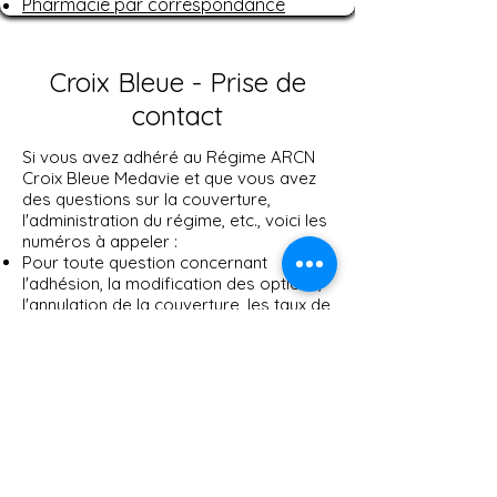
Pharmacie par correspondance
Croix Bleue - Prise de
contact
Si vous avez adhéré au Régime ARCN
Croix Bleue Medavie et que vous avez
des questions sur la couverture,
l'administration du régime, etc., voici les
numéros à appeler :
Pour toute question concernant
l'adhésion, la modification des options,
l'annulation de la couverture, les taux de
prime, veuillez appeler le
1-866-660-
7670
.
​Pour toute question concernant le
paiement des réclamations, la définition
des prestations, les détails de la
couverture, l'obtention d'une
autorisation préalable pour certaines
dépenses et pour obtenir des
formulaires de réclamation, veuillez