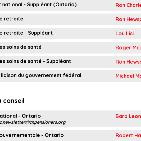
 national - Suppléant (Ontario)
Ron Charl
e retraite
Ron Hews
 retraite - Suppléant
Lou Lisi
es soins de santé
Roger McD
s soins de santé - Suppléant
Ron Hews
 liaison du gouvernement fédéral
Michael M
 conseil
national - Ontario
Barb Leon
c.newsletter@cnpensioners.org
gouvernementale - Ontario
Robert H