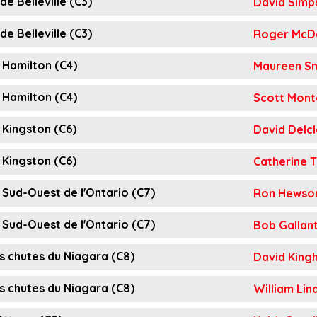
 Belleville (C3)
David Simp
 Belleville (C3)
Roger McDe
 Hamilton (C4)
Maureen Sm
 Hamilton (C4)
Scott Mont
 Kingston (C6)
David Delc
 Kingston (C6)
Catherine 
 Sud-Ouest de l'Ontario (C7)
Ron Hewso
 Sud-Ouest de l'Ontario (C7)
Bob Gallan
s chutes du Niagara (C8)
David King
s chutes du Niagara (C8)
William Lin