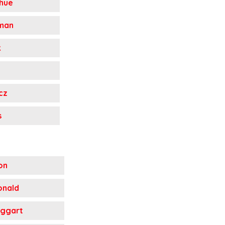
hue
man
k
cz
s
on
onald
aggart