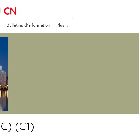
U CN
s
Bulletins d'information
Plus...
C) (C1)