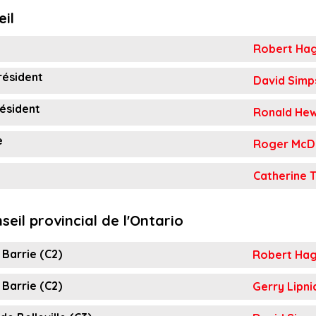
eil
Robert Ha
résident
David Simp
résident
Ronald He
e
Roger McDe
Catherine 
eil provincial de l'Ontario
 Barrie (C2)
Robert Ha
 Barrie (C2)
Gerry Lipni