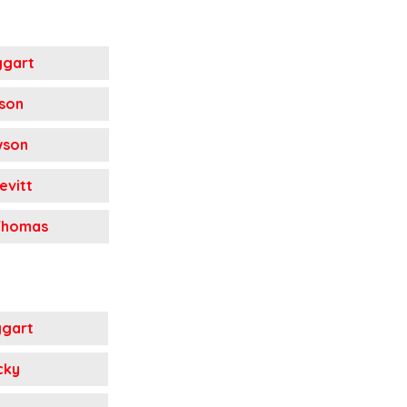
ggart
son
wson
vitt
Thomas
ggart
cky