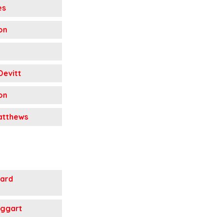
es
on
evitt
on
atthews
ard
aggart