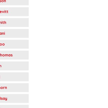
son
vitt
ith
ani
loo
Thomas
n
t
horn
dsay