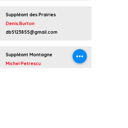
Suppléant des Prairies
Denis Burton
db5123855@gmail.com
Suppléant Montagne
Michel Petrescu
mapetrescu0@gmail.com
Contactez-nous
Accueil
National
Bourses
Conseils
d'études
Pension
Adhésion
Soins de
Bulletins